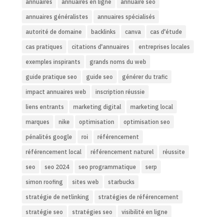
annuaires
annuaires en ligne
annuaire seo
annuaires généralistes
annuaires spécialisés
autorité de domaine
backlinks
canva
cas d'étude
cas pratiques
citations d'annuaires
entreprises locales
exemples inspirants
grands noms du web
guide pratique seo
guide seo
générer du trafic
impact annuaires web
inscription réussie
liens entrants
marketing digital
marketing local
marques
nike
optimisation
optimisation seo
pénalités google
roi
référencement
référencement local
référencement naturel
réussite
seo
seo 2024
seo programmatique
serp
simon roofing
sites web
starbucks
stratégie de netlinking
stratégies de référencement
stratégie seo
stratégies seo
visibilité en ligne