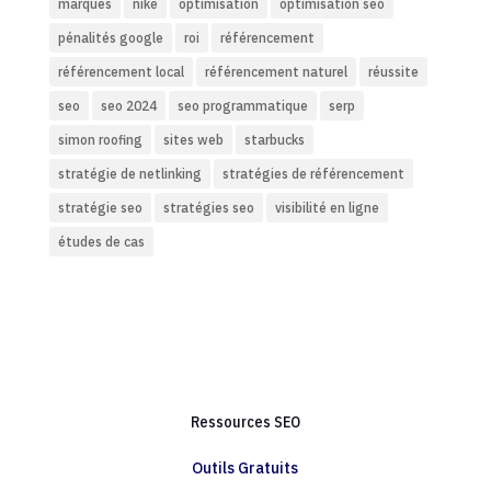
marques
nike
optimisation
optimisation seo
pénalités google
roi
référencement
référencement local
référencement naturel
réussite
seo
seo 2024
seo programmatique
serp
simon roofing
sites web
starbucks
stratégie de netlinking
stratégies de référencement
stratégie seo
stratégies seo
visibilité en ligne
études de cas
Ressources SEO
Outils Gratuits